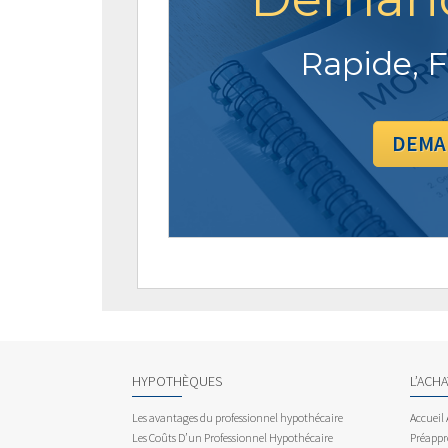
Rapide, F
DEMA
HYPOTHÈQUES
L’ACH
Les avantages du professionnel hypothécaire
Accueil
Les Coûts D’un Professionnel Hypothécaire
Préappr