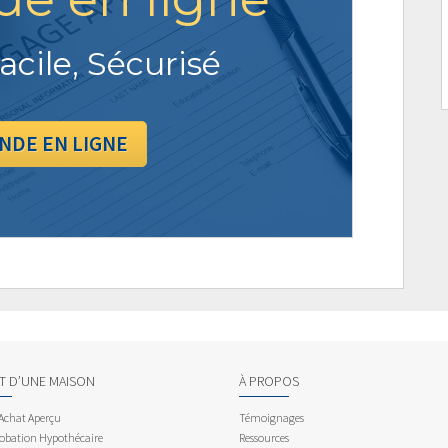
acile, Sécurisé
NDE EN LIGNE
AT D’UNE MAISON
À PROPOS
 Achat Aperçu
Témoignages
obation Hypothécaire
Ressources